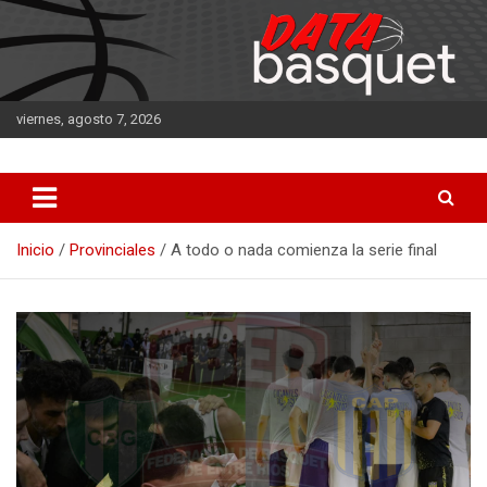
Saltar
al
contenido
viernes, agosto 7, 2026
DATA Basquet
DATA Basquet
Inicio
Provinciales
A todo o nada comienza la serie final