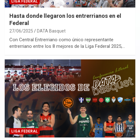
LIGA FEDERAL
Hasta donde llegaron los entrerrianos en el
Federal
27/06/2025
DATA Basquet
Con Central Entrerriano como único representante
entrerriano entre los 8 mejores de la Liga Federal 2025,…
LIGA FEDERAL