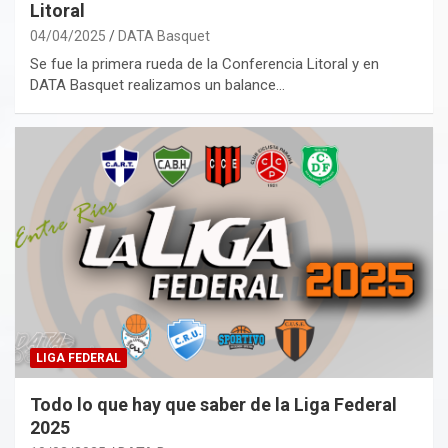
Litoral
04/04/2025
DATA Basquet
Se fue la primera rueda de la Conferencia Litoral y en
DATA Basquet realizamos un balance…
LIGA FEDERAL
Todo lo que hay que saber de la Liga Federal
2025