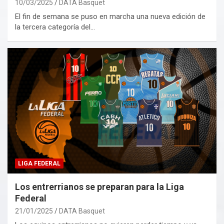
10/03/2025
DATA Basquet
El fin de semana se puso en marcha una nueva edición de
la tercera categoría del…
LIGA FEDERAL
Los entrerrianos se preparan para la Liga
Federal
21/01/2025
DATA Basquet