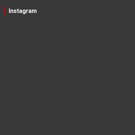
Instagram