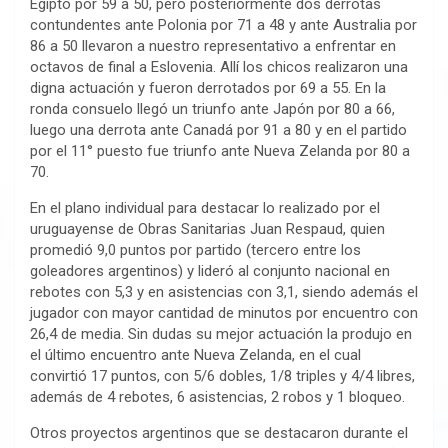
Egipto por 59 a 50, pero posteriormente dos derrotas
contundentes ante Polonia por 71 a 48 y ante Australia por
86 a 50 llevaron a nuestro representativo a enfrentar en
octavos de final a Eslovenia. Allí los chicos realizaron una
digna actuación y fueron derrotados por 69 a 55. En la
ronda consuelo llegó un triunfo ante Japón por 80 a 66,
luego una derrota ante Canadá por 91 a 80 y en el partido
por el 11° puesto fue triunfo ante Nueva Zelanda por 80 a
70.
En el plano individual para destacar lo realizado por el
uruguayense de Obras Sanitarias Juan Respaud, quien
promedió 9,0 puntos por partido (tercero entre los
goleadores argentinos) y lideró al conjunto nacional en
rebotes con 5,3 y en asistencias con 3,1, siendo además el
jugador con mayor cantidad de minutos por encuentro con
26,4 de media. Sin dudas su mejor actuación la produjo en
el último encuentro ante Nueva Zelanda, en el cual
convirtió 17 puntos, con 5/6 dobles, 1/8 triples y 4/4 libres,
además de 4 rebotes, 6 asistencias, 2 robos y 1 bloqueo.
Otros proyectos argentinos que se destacaron durante el