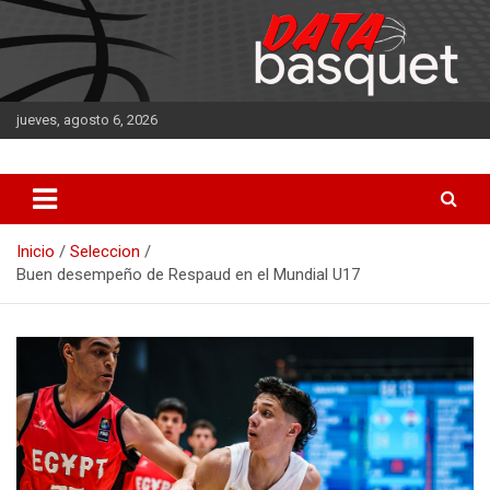
Saltar
al
contenido
jueves, agosto 6, 2026
DATA Basquet
DATA Basquet
Inicio
Seleccion
Buen desempeño de Respaud en el Mundial U17