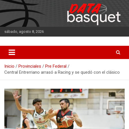
Saltar
al
contenido
sábado, agosto 8, 2026
DATA Basquet
DATA Basquet
Inicio
Provinciales
Pre Federal
Central Entrerriano arrasó a Racing y se quedó con el clásico