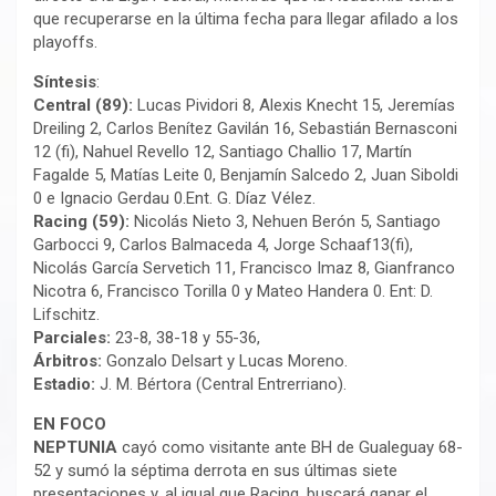
que recuperarse en la última fecha para llegar afilado a los
playoffs.
Síntesis
:
Central (89):
Lucas Pividori 8, Alexis Knecht 15, Jeremías
Dreiling 2, Carlos Benítez Gavilán 16, Sebastián Bernasconi
12 (fi), Nahuel Revello 12, Santiago Challio 17, Martín
Fagalde 5, Matías Leite 0, Benjamín Salcedo 2, Juan Siboldi
0 e Ignacio Gerdau 0.Ent. G. Díaz Vélez.
Racing (59):
Nicolás Nieto 3, Nehuen Berón 5, Santiago
Garbocci 9, Carlos Balmaceda 4, Jorge Schaaf13(fi),
Nicolás García Servetich 11, Francisco Imaz 8, Gianfranco
Nicotra 6, Francisco Torilla 0 y Mateo Handera 0. Ent: D.
Lifschitz.
Parciales:
23-8, 38-18 y 55-36,
Árbitros:
Gonzalo Delsart y Lucas Moreno.
Estadio:
J. M. Bértora (Central Entrerriano).
EN FOCO
NEPTUNIA
cayó como visitante ante BH de Gualeguay 68-
52 y sumó la séptima derrota en sus últimas siete
presentaciones y, al igual que Racing, buscará ganar el