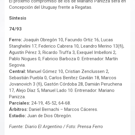
El próximo compromiso de los de Mariano Panizza será en
Concepción del Uruguay frente a Regatas.
Síntesis
74/93
Ferro:
Joaquín Obregón 10, Facundo Ortiz 16, Lucas
Stanghelini 17, Federico Cabrera 10, Leandro Merino 13(fi),
Agustín Pérez 3, Ricardo Truffa 3, Exequiel Imbelloni 2,
Pablo Nogues 0, Fabricio Barboza 0. Entrenador: Martín
Segovia.
Central:
Manuel Gómez 10, Cristian Zenclussen 2,
Sebastián Puebla 0, Carlos Benítez Gavilán 18, Marcos
Jovanovich 3 (fi), Gastón Córdoba 28, Damián Peruchena
17, Alejo Díaz 5, Manuel Lado 10. Entrenador: Mariano
Panizza.
Parciales:
24-19, 45-52, 64-68.
Árbitros:
Daniel Bernachi – Marcos Cáceres.
Estadio:
Juan de Dios Obregón.
Fuente: Diario El Argentino / Foto: Prensa Ferro