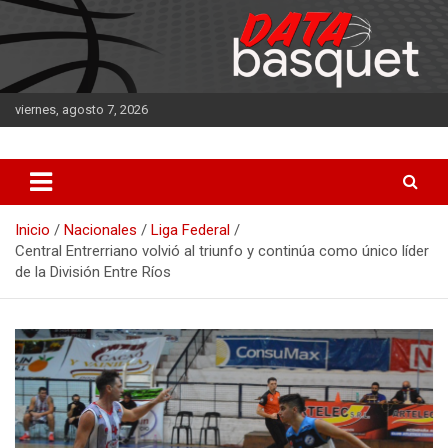
Saltar
al
contenido
viernes, agosto 7, 2026
DATA Basquet
DATA Basquet
Inicio
Nacionales
Liga Federal
Central Entrerriano volvió al triunfo y continúa como único líder
de la División Entre Ríos