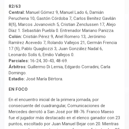
82/63
Central:
Manuel Gómez 9, Manuel Lado 6, Damián
Peruchena 10, Gastón Córdoba 7, Carlos Benítez Gavilán
8(fi), Marcos Jovanovich 5, Cristian Zenclussen 17, Alejo
Díaz 1. Sebastián Puebla 0. Entrenador Mariano Panizza.
Colón:
Cristián Pérez 9, Ariel Romero 13, Jerónimo
Ramírez Acevedo 7, Rolando Vallejos 21, Germán Frencia
17 (fi), Pablo Quagliozzi 3, Juan González Nadal 6,
Leonardo Solís 6, Emilio Vallejos 0.
Parciales:
16-24, 30-43, 48-69.
Árbitros:
Guillermo Di Lernia, Edgardo Corradini, Carla
Domingo.
Estadio:
José María Bértora.
EN FOCO
En el encuentro inicial de la primera jornada, por
consecuente del cuadrangular, Comunicaciones de
Mercedes derrotó a San José por 88-76. Franco Maeso
fue el jugador más destacado en el elenco ganador con 23
puntos, escoltado por Juan Manuel Bejar con 20. Mientras