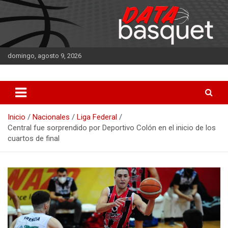
Saltar
al
contenido
domingo, agosto 9, 2026
DATA Basquet
DATA Basquet
Inicio
Nacionales
Liga Federal
Central fue sorprendido por Deportivo Colón en el inicio de los
cuartos de final