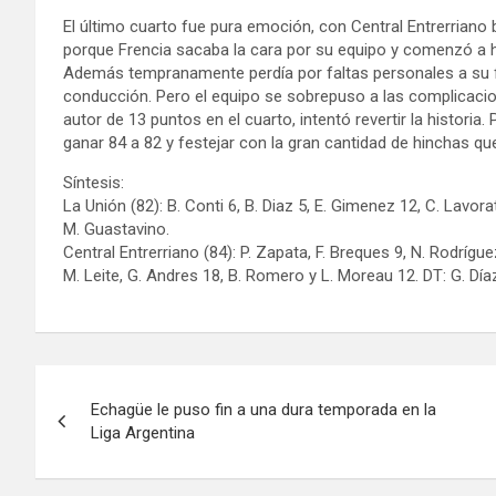
El último cuarto fue pura emoción, con Central Entrerriano
porque Frencia sacaba la cara por su equipo y comenzó a ha
Además tempranamente perdía por faltas personales a su fi
conducción. Pero el equipo se sobrepuso a las complicaci
autor de 13 puntos en el cuarto, intentó revertir la historia.
ganar 84 a 82 y festejar con la gran cantidad de hinchas q
Síntesis:
La Unión (82): B. Conti 6, B. Diaz 5, E. Gimenez 12, C. Lavorat
M. Guastavino.
Central Entrerriano (84): P. Zapata, F. Breques 9, N. Rodríguez
M. Leite, G. Andres 18, B. Romero y L. Moreau 12. DT: G. Día
Navegación
Echagüe le puso fin a una dura temporada en la
de
Liga Argentina
entradas