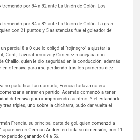
nfo tremendo por 84 a 82 ante La Unión de Colón. Los
fo tremendo por 84 a 82 ante La Unión de Colón. La gran
, quien con 21 puntos y 5 asistencias fue el goleador del
n parcial 8 a 0 que lo obligó al “rojinegro” a ajustar la
ilat, Conti, Lavoratornuovo y Gimenez manejaba con
 de Challio, quien le dio seguridad en la conducción, además
r en ofensiva para irse perdiendo tras los primeros diez
a no pudo tirar tan cómodo, Frencia todavía no era
ro” comenzar a entrar en partido. Además comenzó a tener
dad defensiva para ir imponiendo su ritmo. Y el estandarte
 tres triples, uno sobre la chicharra, pudo dar vuelta el
mán Frencia, su principal carta de gol, quien comenzó a
egro” aparecieron Germán Andrés en toda su dimensión, con 11
timo periodo ganando 64 a 56.