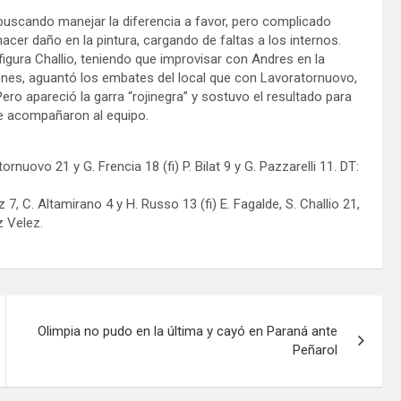
 buscando manejar la diferencia a favor, pero complicado
cer daño en la pintura, cargando de faltas a los internos.
gura Challio, teniendo que improvisar con Andres en la
ones, aguantó los embates del local que con Lavoratornuovo,
 Pero apareció la garra “rojinegra” y sostuvo el resultado para
ue acompañaron al equipo.
ornuovo 21 y G. Frencia 18 (fi) P. Bilat 9 y G. Pazzarelli 11. DT:
 7, C. Altamirano 4 y H. Russo 13 (fi) E. Fagalde, S. Challio 21,
z Velez.
Olimpia no pudo en la última y cayó en Paraná ante
Peñarol