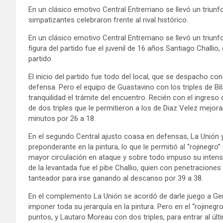
En un clásico emotivo Central Entrerriano se llevó un triu
simpatizantes celebraron frente al rival histórico.
En un clásico emotivo Central Entrerriano se llevó un triun
figura del partido fue el juvenil de 16 años Santiago Challio
partido.
El inicio del partido fue todo del local, que se despacho con u
defensa. Pero el equipo de Guastavino con los triples de B
tranquilidad el trámite del encuentro. Recién con el ingreso
de dos triples que le permitieron a los de Diaz Velez mejora
minutos por 26 a 18.
En el segundo Central ajusto coasa en defensas, La Unión y
preponderante en la pintura, lo que le permitió al “rojineg
mayor circulación en ataque y sobre todo impuso su intensi
de la levantada fue el pibe Challio, quien con penetraciones y
tanteador para irse ganando al descanso por 39 a 38.
En el complemento La Unión se acordó de darle juego a Ger
imponer toda su jerarquía en la pintura. Pero en el “rojin
puntos, y Lautaro Moreau con dos triples, para entrar al úl