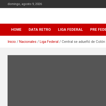
Saltar
domingo, agosto 9, 2026
al
contenido
DATA Basquet
DATA Basquet
HOME
DATA RETRO
LIGA FEDERAL
PRE FED
Inicio
Nacionales
Liga Federal
Central se adueñó de Colón y