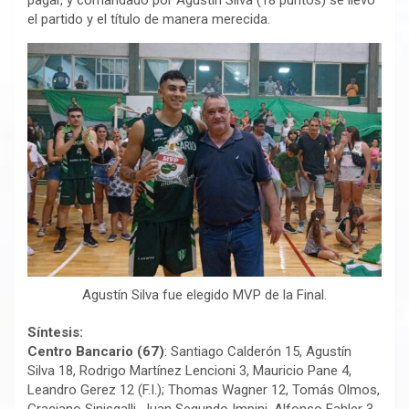
pagar, y comandado por Agustín Silva (18 puntos) se llevó
el partido y el título de manera merecida.
Agustín Silva fue elegido MVP de la Final.
Síntesis:
Centro Bancario (67)
: Santiago Calderón 15, Agustín
Silva 18, Rodrigo Martínez Lencioni 3, Mauricio Pane 4,
Leandro Gerez 12 (F.I.); Thomas Wagner 12, Tomás Olmos,
Graciano Sinisgalli, Juan Segundo Impini, Alfonso Fahler 3