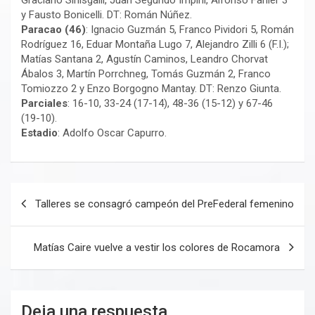
y Fausto Bonicelli. DT: Román Núñez.
Paracao (46)
: Ignacio Guzmán 5, Franco Pividori 5, Román
Rodríguez 16, Eduar Montaña Lugo 7, Alejandro Zilli 6 (F.I.);
Matías Santana 2, Agustín Caminos, Leandro Chorvat
Ábalos 3, Martín Porrchneg, Tomás Guzmán 2, Franco
Tomiozzo 2 y Enzo Borgogno Mantay. DT: Renzo Giunta.
Parciales
: 16-10, 33-24 (17-14), 48-36 (15-12) y 67-46
(19-10).
Estadio
: Adolfo Oscar Capurro.
Navegación
Talleres se consagró campeón del PreFederal femenino
de
entradas
Matías Caire vuelve a vestir los colores de Rocamora
Deja una respuesta