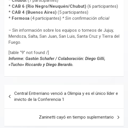
*
Chubut
(7 participantes)
*
CAB 6 (Rio Negro/Neuquén/Chubut)
(6 participantes)
*
CAB 4 (Buenos Aires)
(5 participantes)
*
Formosa
(4 participantes)
* Sin confirmación oficial
– Sin información sobre los equipos o torneos de Jujuy,
Mendoza, Salta, San Juan, San Luis, Santa Cruz y Tierra del
Fuego.
[table “9” not found /]
Informe: Gastón Schafer / Colaboración: Diego Gilli,
«Tucho» Riccardo y Diego Berardo.
Navegación
Central Entrerriano venció a Olimpia y es el único líder e
de
invicto de la Conferencia 1
entradas
Zaninetti cayó en tiempo suplementario