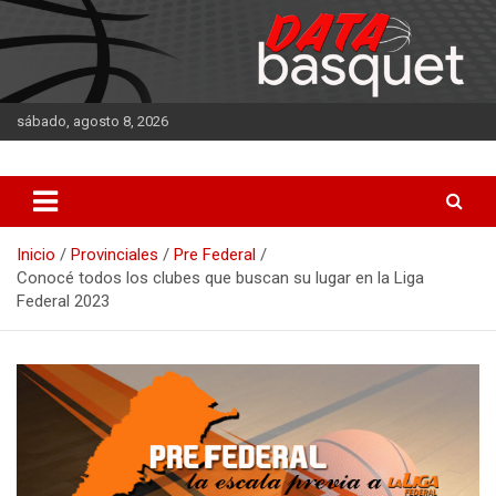
Saltar
al
contenido
sábado, agosto 8, 2026
DATA Basquet
DATA Basquet
Inicio
Provinciales
Pre Federal
Conocé todos los clubes que buscan su lugar en la Liga
Federal 2023