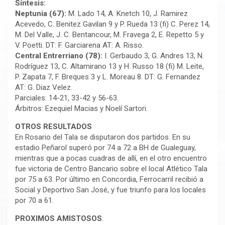
Síntesis:
Neptunia (67):
M. Lado 14, A. Knetch 10, J. Ramirez
Acevedo, C. Benitez Gavilan 9 y P. Rueda 13 (fi) C. Perez 14,
M. Del Valle, J. C. Bentancour, M. Fravega 2, E. Repetto 5 y
V. Poetti. DT: F. Garciarena AT: A. Risso.
Central Entrerriano (78):
I. Gerbaudo 3, G. Andres 13, N.
Rodríguez 13, C. Altamirano 13 y H. Russo 18 (fi) M. Leite,
P. Zapata 7, F. Breques 3 y L. Moreau 8. DT: G. Fernandez
AT: G. Diaz Velez.
Parciales: 14-21, 33-42 y 56-63.
Árbitros: Ezequiel Macias y Noelí Sartori.
OTROS RESULTADOS
En Rosario del Tala se disputaron dos partidos. En su
estadio Peñarol superó por 74 a 72 a BH de Gualeguay,
mientras que a pocas cuadras de allí, en el otro encuentro
fue victoria de Centro Bancario sobre el local Atlético Tala
por 75 a 63. Por último en Concordia, Ferrocarril recibió a
Social y Deportivo San José, y fue triunfo para los locales
por 70 a 61.
PROXIMOS AMISTOSOS
: