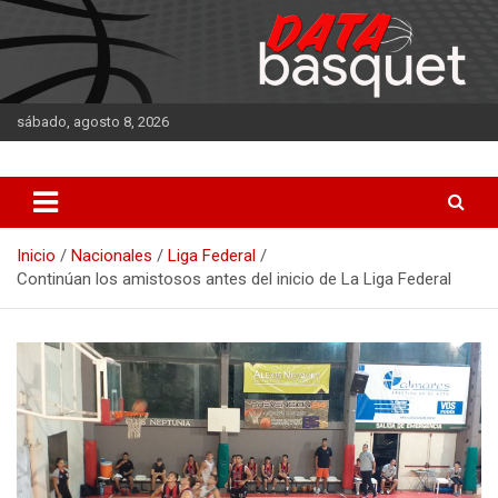
Saltar
al
contenido
sábado, agosto 8, 2026
DATA Basquet
DATA Basquet
Inicio
Nacionales
Liga Federal
Continúan los amistosos antes del inicio de La Liga Federal