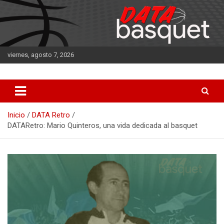
Saltar
al
contenido
viernes, agosto 7, 2026
DATA Basquet
DATA Basquet
Inicio
DATA Retro
DATARetro: Mario Quinteros, una vida dedicada al basquet