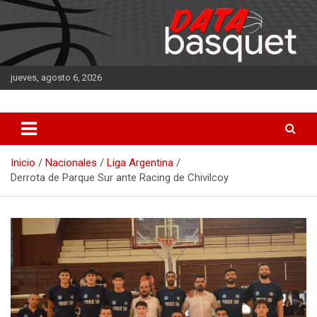
Saltar
al
contenido
jueves, agosto 6, 2026
DATA Basquet
DATA Basquet
Inicio
Nacionales
Liga Argentina
Derrota de Parque Sur ante Racing de Chivilcoy