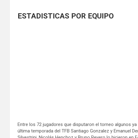
ESTADISTICAS POR EQUIPO
Entre los 72 jugadores que disputaron el torneo algunos ya
última temporada del TFB Santiago Gonzalez y Emanuel Deni
Silvestrini, Nicolás Henchoz y Bruno Reyero lo hicieron en 