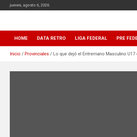
Saltar
jueves, agosto 6, 2026
al
contenido
DATA Basquet
DATA Basquet
HOME
DATA RETRO
LIGA FEDERAL
PRE FED
Inicio
Provinciales
Lo que dejó el Entrerriano Masculino U1