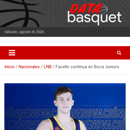
Saltar
al
contenido
sábado, agosto 8, 2026
DATA Basquet
DATA Basquet
Inicio
Nacionales
LNB
Facello continua en Boca Juniors