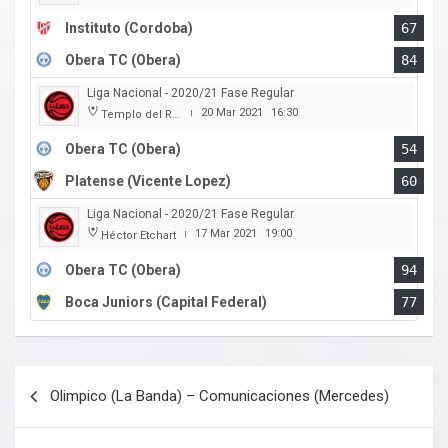
Instituto (Cordoba)
67
Obera TC (Obera)
84
Liga Nacional - 2020/21 Fase Regular
20 Mar 2021
16:30
Templo del Rock
|
Obera TC (Obera)
54
Platense (Vicente Lopez)
60
Liga Nacional - 2020/21 Fase Regular
17 Mar 2021
19:00
Héctor Etchart
|
Obera TC (Obera)
94
Boca Juniors (Capital Federal)
77
Navegación
Olimpico (La Banda) – Comunicaciones (Mercedes)
de
entradas