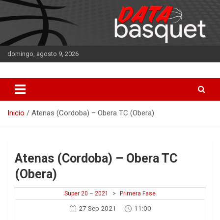
Saltar
al
contenido
domingo, agosto 9, 2026
DATA Basquet
DATA Basquet
Inicio
Atenas (Cordoba) – Obera TC (Obera)
Atenas (Cordoba) – Obera TC
(Obera)
Super 20 – 2021
>
Primera Fase
27 Sep 2021
11:00