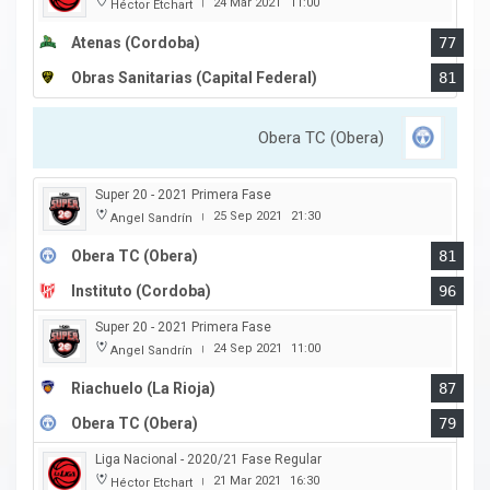
24 Mar 2021
11:00
Héctor Etchart
|
Atenas (Cordoba)
77
Obras Sanitarias (Capital Federal)
81
Obera TC (Obera)
Super 20 - 2021 Primera Fase
25 Sep 2021
21:30
Angel Sandrín
|
Obera TC (Obera)
81
Instituto (Cordoba)
96
Super 20 - 2021 Primera Fase
24 Sep 2021
11:00
Angel Sandrín
|
Riachuelo (La Rioja)
87
Obera TC (Obera)
79
Liga Nacional - 2020/21 Fase Regular
21 Mar 2021
16:30
Héctor Etchart
|