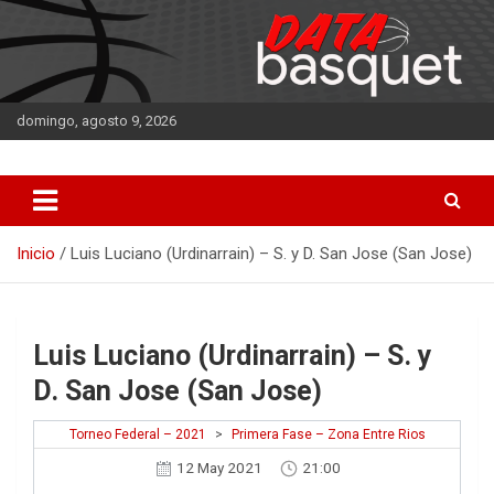
Saltar
al
contenido
domingo, agosto 9, 2026
DATA Basquet
DATA Basquet
Inicio
Luis Luciano (Urdinarrain) – S. y D. San Jose (San Jose)
Luis Luciano (Urdinarrain) – S. y
D. San Jose (San Jose)
Torneo Federal – 2021
>
Primera Fase – Zona Entre Rios
12 May 2021
21:00