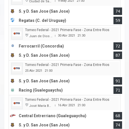
9 May 2021
21:00
Ciudad de San Jose
|
S. y D. San Jose (San Jose)
74
Regatas (C. del Uruguay)
59
Torneo Federal - 2021 Primera Fase - Zona Entre Rios
30 Abr 2021
21:30
Juan de Dios Obregon
|
Ferrocarril (Concordia)
72
S. y D. San Jose (San Jose)
87
Torneo Federal - 2021 Primera Fase - Zona Entre Rios
25 Abr 2021
21:00
S. y D. San Jose (San Jose)
91
Racing (Gualeguaychu)
71
Torneo Federal - 2021 Primera Fase - Zona Entre Rios
16 Abr 2021
21:00
José María Bertora
|
Central Entrerriano (Gualeguaychu)
68
S. y D. San Jose (San Jose)
74