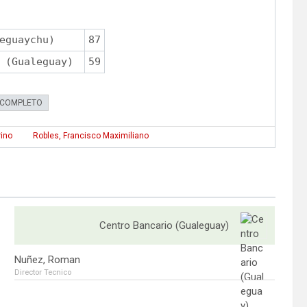
eguaychu)
87
 (Gualeguay)
59
 COMPLETO
rino
Robles, Francisco Maximiliano
Centro Bancario (Gualeguay)
Nuñez, Roman
Director Tecnico