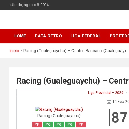
Saltar
sábado, agosto 8, 2026
al
contenido
DATA Basquet
DATA Basquet
HOME
DATA RETRO
LIGA FEDERAL
PRE FED
Inicio
Racing (Gualeguaychu) – Centro Bancario (Gualeguay)
Racing (Gualeguaychu) – Centr
Liga Provincial – 2020
>
14 Feb 2
87
Racing (Gualeguaychu)
PP
PG
PG
PG
PP