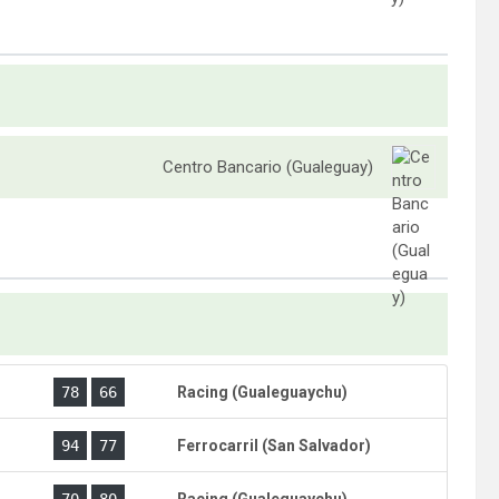
Centro Bancario (Gualeguay)
)
78
66
Racing (Gualeguaychu)
)
94
77
Ferrocarril (San Salvador)