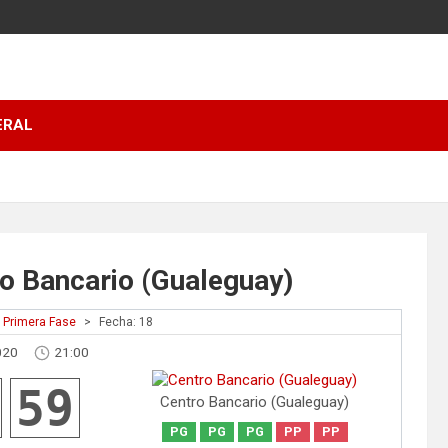
ERAL
o Bancario (Gualeguay)
Primera Fase
>
Fecha: 18
020
21:00
59
Centro Bancario (Gualeguay)
PG
PG
PG
PP
PP