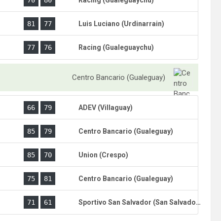
)
70
80
Racing (Gualeguaychu)
)
81
77
Luis Luciano (Urdinarrain)
77
76
Racing (Gualeguaychu)
Centro Bancario (Gualeguay)
)
66
79
ADEV (Villaguay)
)
85
79
Centro Bancario (Gualeguay)
)
85
70
Union (Crespo)
)
75
81
Centro Bancario (Gualeguay)
)
71
61
Sportivo San Salvador (San Salvador)