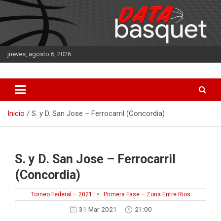
Saltar
al
contenido
jueves, agosto 6, 2026
DATA Basquet
DATA Basquet
Inicio
S. y D. San Jose – Ferrocarril (Concordia)
S. y D. San Jose – Ferrocarril
(Concordia)
Torneo Federal – 2021
>
Primera Fase – Zona Entre Rios
31 Mar 2021
21:00