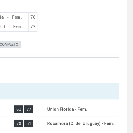
da - Fem.
76
ld - Fem.
73
 COMPLETO
.
61
77
Union Florida - Fem.
.
70
51
Rocamora (C. del Uruguay) - Fem.