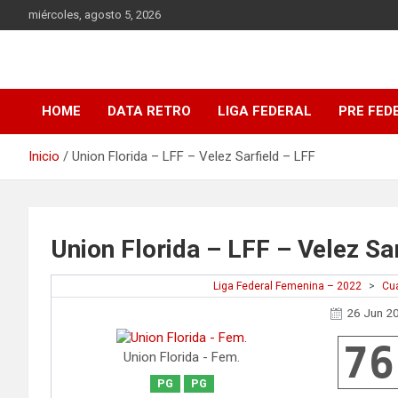
Saltar
miércoles, agosto 5, 2026
al
contenido
DATA Basquet
DATA Basquet
HOME
DATA RETRO
LIGA FEDERAL
PRE FED
Inicio
Union Florida – LFF – Velez Sarfield – LFF
Union Florida – LFF – Velez Sa
Liga Federal Femenina – 2022
>
Cua
26 Jun 2
76
Union Florida - Fem.
PG
PG