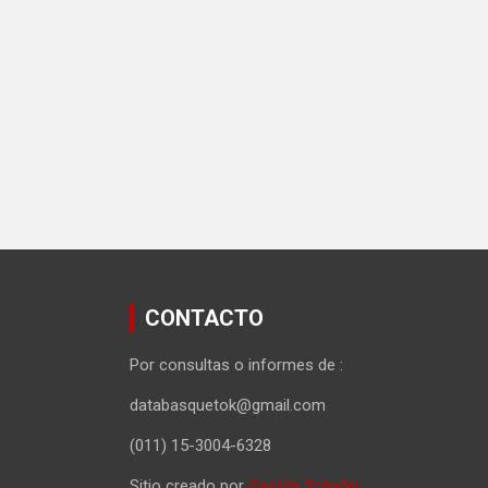
CONTACTO
Por consultas o informes de :
databasquetok@gmail.com
(011) 15-3004-6328
Sitio creado por
Gastón Schafer