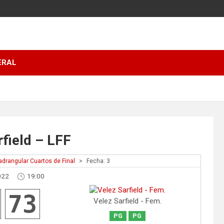
ERAL
rfield – LFF
drangular Cuartos de Final
>
Fecha: 3
022
19:00
73
Velez Sarfield - Fem.
PG
PG