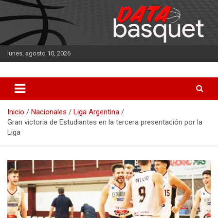
Saltar
al
contenido
lunes, agosto 10, 2026
DATA Basquet
DATA Basquet
Inicio
Nacionales
Liga Argentina
Gran victoria de Estudiantes en la tercera presentación por la
Liga