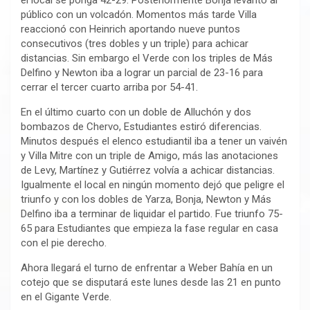
el local se ponga 42-29. Posteriormente Bonja levantó al
público con un volcadón. Momentos más tarde Villa
reaccionó con Heinrich aportando nueve puntos
consecutivos (tres dobles y un triple) para achicar
distancias. Sin embargo el Verde con los triples de Más
Delfino y Newton iba a lograr un parcial de 23-16 para
cerrar el tercer cuarto arriba por 54-41.
En el último cuarto con un doble de Alluchón y dos
bombazos de Chervo, Estudiantes estiró diferencias.
Minutos después el elenco estudiantil iba a tener un vaivén
y Villa Mitre con un triple de Amigo, más las anotaciones
de Levy, Martínez y Gutiérrez volvía a achicar distancias.
Igualmente el local en ningún momento dejó que peligre el
triunfo y con los dobles de Yarza, Bonja, Newton y Más
Delfino iba a terminar de liquidar el partido. Fue triunfo 75-
65 para Estudiantes que empieza la fase regular en casa
con el pie derecho.
Ahora llegará el turno de enfrentar a Weber Bahía en un
cotejo que se disputará este lunes desde las 21 en punto
en el Gigante Verde.