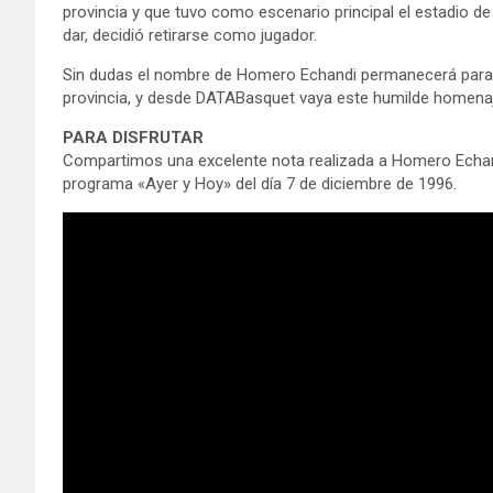
provincia y que tuvo como escenario principal el estadio d
dar, decidió retirarse como jugador.
Sin dudas el nombre de Homero Echandi permanecerá para 
provincia, y desde DATABasquet vaya este humilde homena
PARA DISFRUTAR
Compartimos una excelente nota realizada a Homero Echand
programa «Ayer y Hoy» del día 7 de diciembre de 1996.