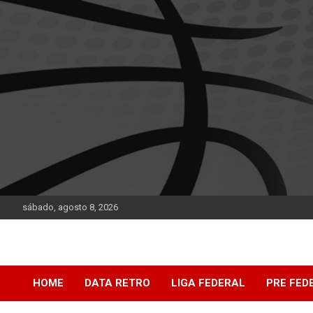
Saltar
al
contenido
sábado, agosto 8, 2026
DATA Basquet
DATA Basquet
HOME
DATA RETRO
LIGA FEDERAL
PRE FED