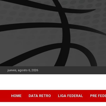
Saltar
al
contenido
jueves, agosto 6, 2026
DATA Basquet
DATA Basquet
HOME
DATA RETRO
LIGA FEDERAL
PRE FED