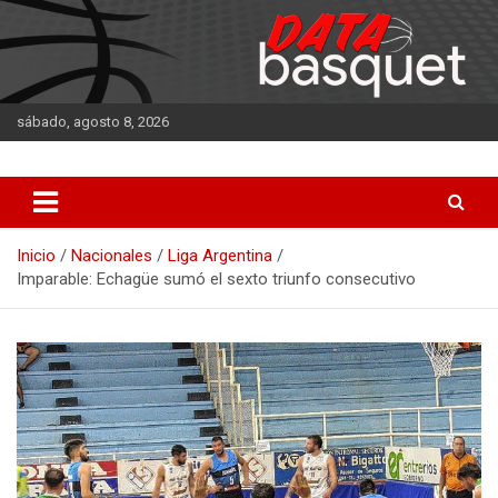
Saltar
al
contenido
sábado, agosto 8, 2026
DATA Basquet
DATA Basquet
Inicio
Nacionales
Liga Argentina
Imparable: Echagüe sumó el sexto triunfo consecutivo