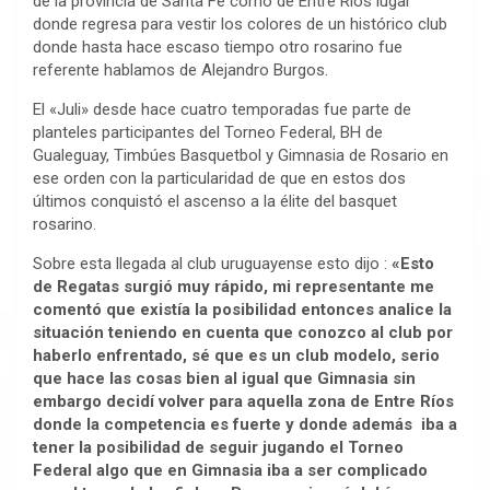
de la provincia de Santa Fe como de Entre Rios lugar
donde regresa para vestir los colores de un histórico club
donde hasta hace escaso tiempo otro rosarino fue
referente hablamos de Alejandro Burgos.
El «Juli» desde hace cuatro temporadas fue parte de
planteles participantes del Torneo Federal, BH de
Gualeguay, Timbúes Basquetbol y Gimnasia de Rosario en
ese orden con la particularidad de que en estos dos
últimos conquistó el ascenso a la élite del basquet
rosarino.
Sobre esta llegada al club uruguayense esto dijo :
«Esto
de Regatas surgió muy rápido, mi representante me
comentó que existía la posibilidad entonces analice la
situación teniendo en cuenta que conozco al club por
haberlo enfrentado, sé que es un club modelo, serio
que hace las cosas bien al igual que Gimnasia sin
embargo decidí volver para aquella zona de Entre Ríos
donde la competencia es fuerte y donde además iba a
tener la posibilidad de seguir jugando el Torneo
Federal algo que en Gimnasia iba a ser complicado