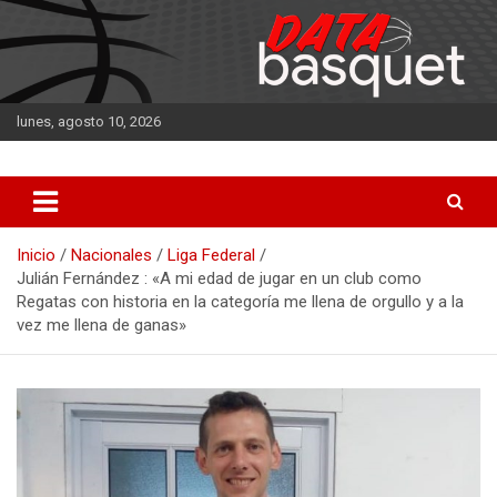
Saltar
al
contenido
lunes, agosto 10, 2026
DATA Basquet
DATA Basquet
Inicio
Nacionales
Liga Federal
Julián Fernández : «A mi edad de jugar en un club como
Regatas con historia en la categoría me llena de orgullo y a la
vez me llena de ganas»