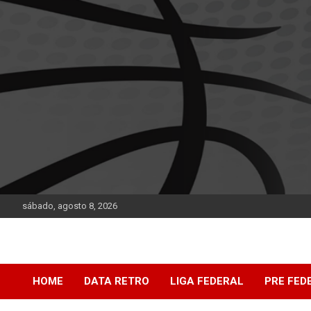
Saltar
al
contenido
sábado, agosto 8, 2026
DATA Basquet
DATA Basquet
HOME
DATA RETRO
LIGA FEDERAL
PRE FED