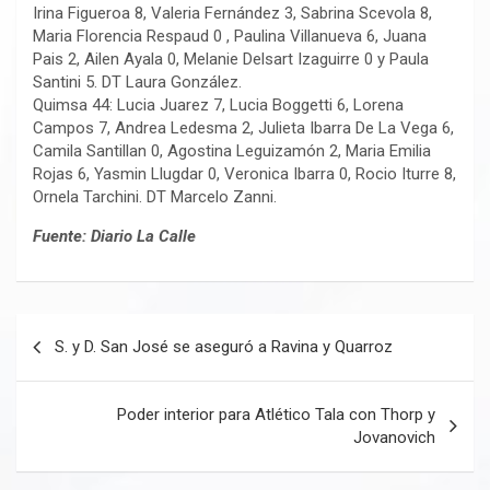
Irina Figueroa 8, Valeria Fernández 3, Sabrina Scevola 8,
Maria Florencia Respaud 0 , Paulina Villanueva 6, Juana
Pais 2, Ailen Ayala 0, Melanie Delsart Izaguirre 0 y Paula
Santini 5. DT Laura González.
Quimsa 44: Lucia Juarez 7, Lucia Boggetti 6, Lorena
Campos 7, Andrea Ledesma 2, Julieta Ibarra De La Vega 6,
Camila Santillan 0, Agostina Leguizamón 2, Maria Emilia
Rojas 6, Yasmin Llugdar 0, Veronica Ibarra 0, Rocio Iturre 8,
Ornela Tarchini. DT Marcelo Zanni.
Fuente: Diario La Calle
Navegación
S. y D. San José se aseguró a Ravina y Quarroz
de
entradas
Poder interior para Atlético Tala con Thorp y
Jovanovich