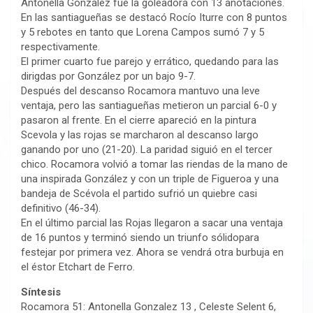
Antonella González fue la goleadora con 13 anotaciones.
En las santiagueñas se destacó Rocío Iturre con 8 puntos
y 5 rebotes en tanto que Lorena Campos sumó 7 y 5
respectivamente.
El primer cuarto fue parejo y errático, quedando para las
dirigdas por González por un bajo 9-7.
Después del descanso Rocamora mantuvo una leve
ventaja, pero las santiagueñas metieron un parcial 6-0 y
pasaron al frente. En el cierre apareció en la pintura
Scevola y las rojas se marcharon al descanso largo
ganando por uno (21-20). La paridad siguió en el tercer
chico. Rocamora volvió a tomar las riendas de la mano de
una inspirada González y con un triple de Figueroa y una
bandeja de Scévola el partido sufrió un quiebre casi
definitivo (46-34).
En el último parcial las Rojas llegaron a sacar una ventaja
de 16 puntos y terminó siendo un triunfo sólidopara
festejar por primera vez. Ahora se vendrá otra burbuja en
el éstor Etchart de Ferro.
Síntesis
Rocamora 51: Antonella Gonzalez 13 , Celeste Selent 6,