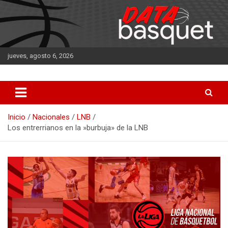
Saltar
al
contenido
jueves, agosto 6, 2026
DATA Basquet
DATA Basquet
Inicio
Nacionales
LNB
Los entrerrianos en la »burbuja» de la LNB