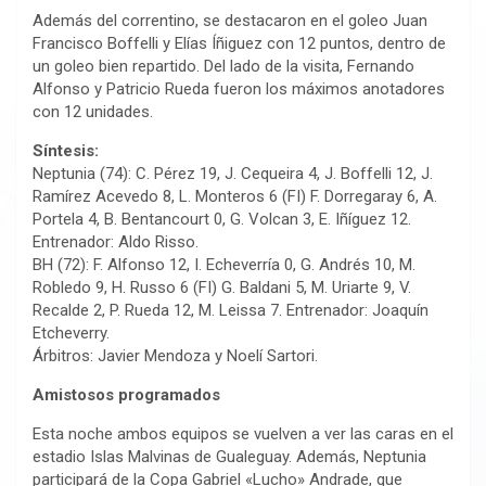
Además del correntino, se destacaron en el goleo Juan
Francisco Boffelli y Elías Íñiguez con 12 puntos, dentro de
un goleo bien repartido. Del lado de la visita, Fernando
Alfonso y Patricio Rueda fueron los máximos anotadores
con 12 unidades.
Síntesis:
Neptunia (74): C. Pérez 19, J. Cequeira 4, J. Boffelli 12, J.
Ramírez Acevedo 8, L. Monteros 6 (FI) F. Dorregaray 6, A.
Portela 4, B. Bentancourt 0, G. Volcan 3, E. Iñíguez 12.
Entrenador: Aldo Risso.
BH (72): F. Alfonso 12, I. Echeverría 0, G. Andrés 10, M.
Robledo 9, H. Russo 6 (FI) G. Baldani 5, M. Uriarte 9, V.
Recalde 2, P. Rueda 12, M. Leissa 7. Entrenador: Joaquín
Etcheverry.
Árbitros: Javier Mendoza y Noelí Sartori.
Amistosos programados
Esta noche ambos equipos se vuelven a ver las caras en el
estadio Islas Malvinas de Gualeguay. Además, Neptunia
participará de la Copa Gabriel «Lucho» Andrade, que