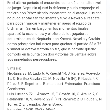
En el último periodo el encuentro continuó en un alto nivel
de juego. Neptunia ajustó la defensa y pudo emparejar el
tablero con Pérez siendo importante en el ataque. Luciano
no pudo anotar tan fácilmente y tuvo a Revello al rescate
para poder marcar y mantener en juego al equipo de
Urdinarrain. Sin embargo, en los momentos finales
apareció la experiencia y el oficio de los jugadores
determinantes de Neptunia, con Knecht, Novello y Gavilán
como principales baluartes para quebrar el partido 83 a 72
y sumar la octava victoria en fila, que le permite quedar
cómodo en la punta con dos victorias de ventaja sobre
sus inmediatos perseguidores.
Síntesis:
Neptunia 83: M. Lado 6, A. Knecht 14, J. Ramírez Acevedo
15, C. Benítez Gavilán 22, M. Novello 16 (FI); P. Rueda 4, C.
Pérez 6, E. Repetto, J. Bentancourt. Entrenador: Francisco
Garciarena.
Luis Luciano 72: I. Álvarez 15, F. Gaytán 10, G. Araujo 2, S.
Feldmann 10, N. Revello 22 (FI); N. Ramírez 2, B. Fouce 9, N.
Torres 2. Entrenador: Javier Boero.
Parciales: 16/20, 36/37, 58/64