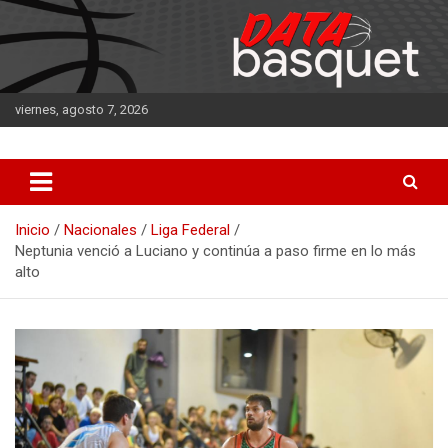
Saltar
al
contenido
viernes, agosto 7, 2026
DATA Basquet
DATA Basquet
Inicio
Nacionales
Liga Federal
Neptunia venció a Luciano y continúa a paso firme en lo más
alto