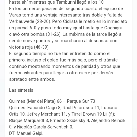
hasta ahí mientras que Tamburini llegó a los 10.
En los primeros pasajes del segundo cuarto el equipo de
Varas tomó una ventaja interesante tras doble y falta de
Verbauwede (28-20). Pero Ciclista le metió en lo inmediato
un parcial 6-0 y puso todo muy igual hasta que Cognigni
clavó otra bomba (31-26). La máxima de la tarde llegó a
ser de nueve puntos y se marcharon al descanso con
victoria roja (46-39).
El segundo tiempo no fue tan entretenido como el
primero, incluso el goleo fue más bajo, pero el trámite
continuó mostrando momentos de paridad y otros que
fueron vibrantes para llegar a otro cierre por demás
apretado entre ambos.
Las síntesis
Quilmes (Mar del Plata) 66 – Parque Sur 73
Quilmes: Facundo Gago 8, Raúl Pelorosso 11, Luciano
Ortiz 10, Jefrey Merchant 11, y Tirrel Brown 19 Lii (fi);
Blaque Marquardt 3, Ernesto Skidelsky 4, Alejandro Reincik
0, y Nicolás García Serventich 0.
DT: Manuel Gelpi.