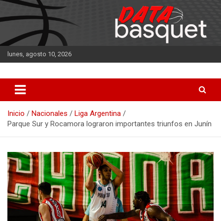
Saltar
al
contenido
lunes, agosto 10, 2026
DATA Basquet
DATA Basquet
Inicio
Nacionales
Liga Argentina
Parque Sur y Rocamora lograron importantes triunfos en Junín