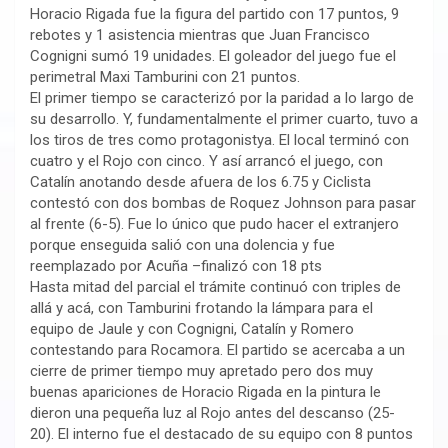
Horacio Rigada fue la figura del partido con 17 puntos, 9
rebotes y 1 asistencia mientras que Juan Francisco
Cognigni sumó 19 unidades. El goleador del juego fue el
perimetral Maxi Tamburini con 21 puntos.
El primer tiempo se caracterizó por la paridad a lo largo de
su desarrollo. Y, fundamentalmente el primer cuarto, tuvo a
los tiros de tres como protagonistya. El local terminó con
cuatro y el Rojo con cinco. Y así arrancó el juego, con
Catalín anotando desde afuera de los 6.75 y Ciclista
contestó con dos bombas de Roquez Johnson para pasar
al frente (6-5). Fue lo único que pudo hacer el extranjero
porque enseguida salió con una dolencia y fue
reemplazado por Acuña –finalizó con 18 pts
Hasta mitad del parcial el trámite continuó con triples de
allá y acá, con Tamburini frotando la lámpara para el
equipo de Jaule y con Cognigni, Catalín y Romero
contestando para Rocamora. El partido se acercaba a un
cierre de primer tiempo muy apretado pero dos muy
buenas apariciones de Horacio Rigada en la pintura le
dieron una pequeña luz al Rojo antes del descanso (25-
20). El interno fue el destacado de su equipo con 8 puntos