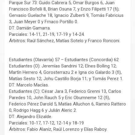
Parque Sur 73: Guido Cabrera 5, Omar Burgos 6, Juan
Francisco Bofelli 8, Brian Osuna 7, y Enzo Filipetti 17 (fi);
Gervasio Guelache 18, Ignacio Zulberti 9, Tomás Fabricius
3, Juan Meyer 0 y Frnaco Portillo 0.
DT: Damián Gamarra.
Parciales: 14-11, 21-19, 17-19 y 14-24.
Árbitros: Raúl Sánchez, Matías Sotelo y Franco Ronconi.
Estudiantes (Olavarría) 57 – Estudiantes (Concordia) 62
Estudiantes (O): Jeremías Sandrini 12; Elnes Bolling 12;
Martín Herrero 4, Gorosterrazu 2 e Igna cio Galardo 3 (fi),
Matías Sesto 12; Johu Castillo Borja 11; y Tomás Perez 1.
DT: Marcelo Macías.
Estudiantes (C): César Jara 3, Federico Grenni 13, Carlos
Paredes 10, John Rauch 5 y Eric Obumneme 12 (fi),
Federico Pérez Darold 5, Matías Alluchon 6, Ramiro Rattero
0, Rodrigo Hagg 6 y Julián Aleric 2.
DT: Alejandro Elizalde.
Parciales: 10-17, 17-12, 12-14 y 18-19
Árbitros: Fabio Alaníz, Raúl Lorenzo y Elías Raboy.