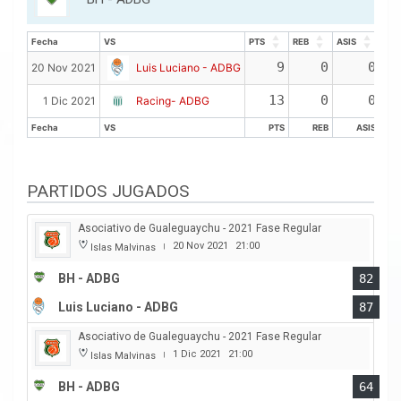
Fecha
VS
PTS
REB
ASIS
Fecha
VS
PTS
REB
ASIS
9
0
0
20 Nov 2021
Luis Luciano - ADBG
13
0
0
1 Dic 2021
Racing- ADBG
Fecha
VS
PTS
REB
ASIS
Fecha
VS
PTS
REB
ASIS
PARTIDOS JUGADOS
Asociativo de Gualeguaychu - 2021 Fase Regular
20 Nov 2021
21:00
Islas Malvinas
|
BH - ADBG
82
Luis Luciano - ADBG
87
Asociativo de Gualeguaychu - 2021 Fase Regular
1 Dic 2021
21:00
Islas Malvinas
|
BH - ADBG
64