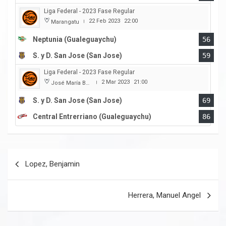
Liga Federal - 2023 Fase Regular
22 Feb 2023
22:00
Marangatu
|
Neptunia (Gualeguaychu)
56
S. y D. San Jose (San Jose)
59
Liga Federal - 2023 Fase Regular
2 Mar 2023
21:00
José María Bertora
|
S. y D. San Jose (San Jose)
69
Central Entrerriano (Gualeguaychu)
86
Navegación
Lopez, Benjamin
de
entradas
Herrera, Manuel Angel