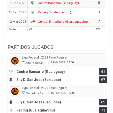
Fecha
VS
PTS
REB
6
1
9 Feb 2023
Centro Bancario (Gualeguay)
3
0
16 Feb 2023
Racing (Gualeguaychu)
7
3
2 Mar 2023
Central Entrerriano (Gualeguaychu)
Fecha
VS
PTS
REB
Fecha
VS
PTS
REB
PARTIDOS JUGADOS
Liga Federal - 2023 Fase Regular
9 Feb 2023
22:00
Adolfo Oscar Capurro
|
Centro Bancario (Gualeguay)
91
S. y D. San Jose (San Jose)
67
Liga Federal - 2023 Fase Regular
16 Feb 2023
22:00
Ciudad de San Jose
|
S. y D. San Jose (San Jose)
89
Racing (Gualeguaychu)
71