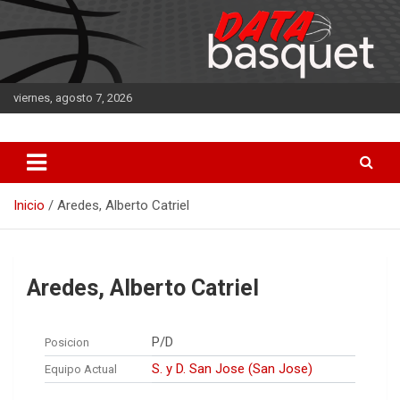
Saltar
al
contenido
viernes, agosto 7, 2026
DATA Basquet
DATA Basquet
Inicio
Aredes, Alberto Catriel
Aredes, Alberto Catriel
P/D
Posicion
S. y D. San Jose (San Jose)
Equipo Actual