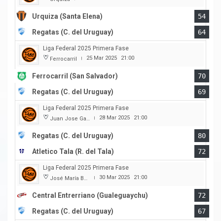
Urquiza (Santa Elena)
54
Regatas (C. del Uruguay)
64
Liga Federal 2025 Primera Fase
25 Mar 2025
21:00
Ferrocarril
|
Ferrocarril (San Salvador)
70
Regatas (C. del Uruguay)
69
Liga Federal 2025 Primera Fase
28 Mar 2025
21:00
Juan Jose Garro
|
Regatas (C. del Uruguay)
80
Atletico Tala (R. del Tala)
72
Liga Federal 2025 Primera Fase
30 Mar 2025
21:00
José María Bertora
|
Central Entrerriano (Gualeguaychu)
72
Regatas (C. del Uruguay)
67