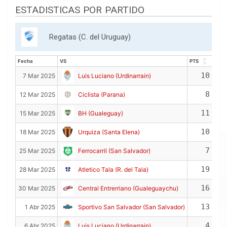
ESTADISTICAS POR PARTIDO
Regatas (C. del Uruguay)
Fecha
VS
PTS
REB
Fecha
VS
PTS
REB
10
7 Mar 2025
Luis Luciano (Urdinarrain)
8
12 Mar 2025
Ciclista (Parana)
11
15 Mar 2025
BH (Gualeguay)
10
18 Mar 2025
Urquiza (Santa Elena)
7
25 Mar 2025
Ferrocarril (San Salvador)
19
28 Mar 2025
Atletico Tala (R. del Tala)
16
30 Mar 2025
Central Entrerriano (Gualeguaychu)
13
1 Abr 2025
Sportivo San Salvador (San Salvador)
4
6 Abr 2025
Luis Luciano (Urdinarrain)