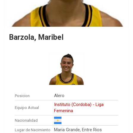
Barzola, Maribel
Alero
Posicion
Instituto (Cordoba) - Liga
Equipo Actual
Femenina
Nacionalidad
Maria Grande, Entre Rios
Lugar de Nacimiento