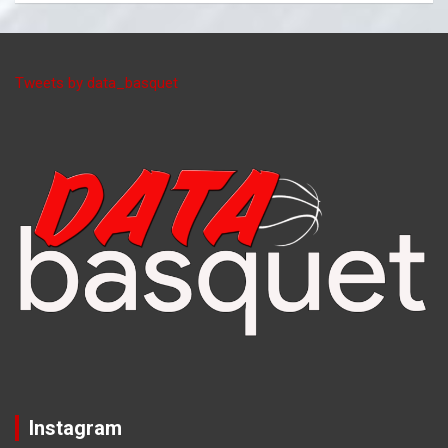
Tweets by data_basquet
Instagram