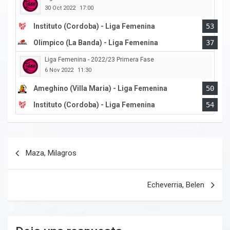
30 Oct 2022
17:00
Instituto (Cordoba) - Liga Femenina
53
Olimpico (La Banda) - Liga Femenina
37
Liga Femenina - 2022/23 Primera Fase
6 Nov 2022
11:30
Ameghino (Villa Maria) - Liga Femenina
50
Instituto (Cordoba) - Liga Femenina
54
Navegación
Maza, Milagros
de
entradas
Echeverria, Belen