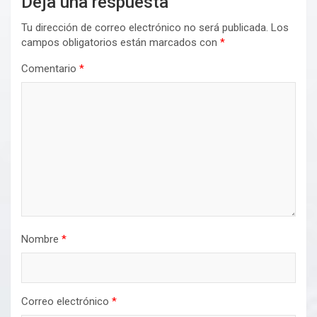
Deja una respuesta
Tu dirección de correo electrónico no será publicada.
Los
campos obligatorios están marcados con
*
Comentario
*
Nombre
*
Correo electrónico
*