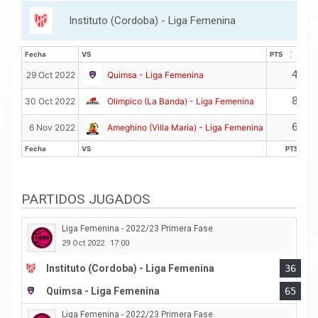
Instituto (Cordoba) - Liga Femenina
Fecha
VS
PTS
REB
Fecha
VS
PTS
REB
4
29 Oct 2022
Quimsa - Liga Femenina
8
30 Oct 2022
Olimpico (La Banda) - Liga Femenina
6
6 Nov 2022
Ameghino (Villa Maria) - Liga Femenina
Fecha
VS
PTS
Fecha
VS
PTS
PARTIDOS JUGADOS
Liga Femenina - 2022/23 Primera Fase
29 Oct 2022
17:00
Instituto (Cordoba) - Liga Femenina
36
Quimsa - Liga Femenina
65
Liga Femenina - 2022/23 Primera Fase