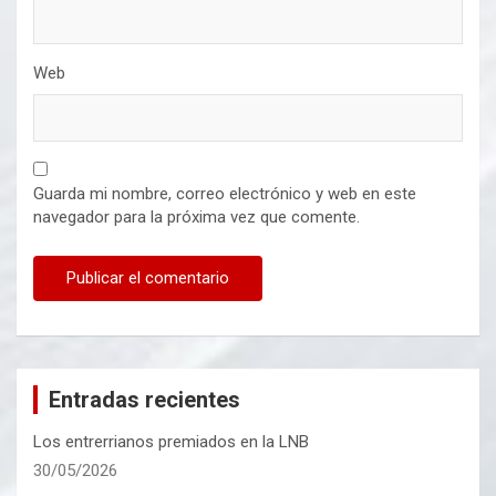
Web
Guarda mi nombre, correo electrónico y web en este
navegador para la próxima vez que comente.
Entradas recientes
Los entrerrianos premiados en la LNB
30/05/2026