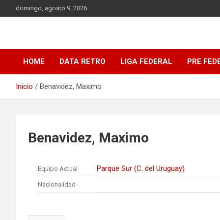
Saltar
domingo, agosto 9, 2026
al
contenido
DATA Basquet
DATA Basquet
HOME
DATA RETRO
LIGA FEDERAL
PRE FED
Inicio
Benavidez, Maximo
Benavidez, Maximo
Parque Sur (C. del Uruguay)
Equipo Actual
Nacionalidad