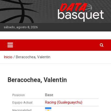
Saltar
al
contenido
sábado, agosto 8, 2026
DATA Basquet
DATA Basquet
Inicio
Beracochea, Valentin
Beracochea, Valentin
Base
Posicion
Racing (Gualeguaychu)
Equipo Actual
Nacionalidad