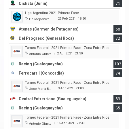
Ciclista (Junin)
71
Liga Argentina 2021 Primera Fase
25 Feb 2021
18:30
Polideportivo Municipal Ángel Cayetano Arias
|
Atenas (Carmen de Patagones)
58
Del Progreso (General Roca)
72
Torneo Federal - 2021 Primera Fase - Zona Entre Rios
2 Abr 2021
21:30
Antonio Giusto
|
Racing (Gualeguaychu)
103
Ferrocarril (Concordia)
74
Torneo Federal - 2021 Primera Fase - Zona Entre Rios
9 Abr 2021
21:00
José María Bertora
|
Central Entrerriano (Gualeguaychu)
83
Racing (Gualeguaychu)
65
Torneo Federal - 2021 Primera Fase - Zona Entre Rios
16 Abr 2021
21:30
Antonio Giusto
|