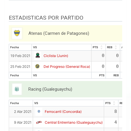
ESTADISTICAS POR PARTIDO
Atenas (Carmen de Patagones)
Fecha
VS
PTS
REB
ASIS
Fecha
VS
PTS
REB
ASIS
0
0
19 Feb 2021
Ciclista (Junin)
0
0
25 Feb 2021
Del Progreso (General Roca)
Fecha
VS
PTS
REB
AS
Fecha
VS
PTS
REB
AS
Racing (Gualeguaychu)
Fecha
VS
PTS
REB
Fecha
VS
PTS
REB
8
2 Abr 2021
Ferrocarril (Concordia)
4
9 Abr 2021
Central Entrerriano (Gualeguaychu)