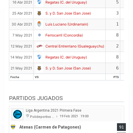
5
16 Abr 2021
Regatas (C. del Uruguay)
3
25 Abr 2021
S. y D. San Jose (San Jose)
1
30 Abr 2021
Luis Luciano (Urdinarrain)
8
7 May 2021
Ferrocarril (Concordia)
2
12 May 2021
Central Entrerriano (Gualeguaychu)
8
14 May 2021
Regatas (C. del Uruguay)
6
21 May 2021
S. y D. San Jose (San Jose)
Fecha
VS
PTS
RE
Fecha
VS
PTS
RE
PARTIDOS JUGADOS
Liga Argentina 2021 Primera Fase
19 Feb 2021
19:00
Polideportivo Municipal Ángel Cayetano Arias
|
Atenas (Carmen de Patagones)
91