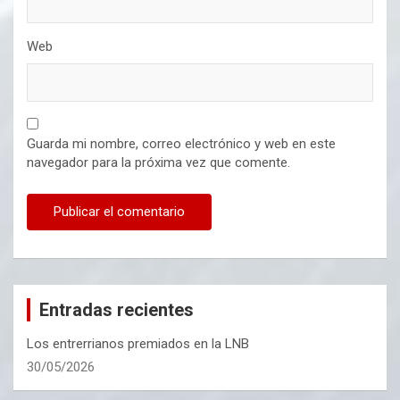
Web
Guarda mi nombre, correo electrónico y web en este
navegador para la próxima vez que comente.
Entradas recientes
Los entrerrianos premiados en la LNB
30/05/2026