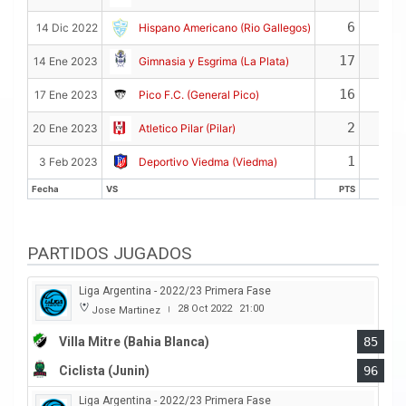
6
3
14 Dic 2022
Hispano Americano (Rio Gallegos)
17
9
14 Ene 2023
Gimnasia y Esgrima (La Plata)
16
3
17 Ene 2023
Pico F.C. (General Pico)
2
3
20 Ene 2023
Atletico Pilar (Pilar)
1
7
3 Feb 2023
Deportivo Viedma (Viedma)
Fecha
VS
PTS
REB
Fecha
VS
PTS
REB
PARTIDOS JUGADOS
Liga Argentina - 2022/23 Primera Fase
28 Oct 2022
21:00
Jose Martinez
|
Villa Mitre (Bahia Blanca)
85
Ciclista (Junin)
96
Liga Argentina - 2022/23 Primera Fase