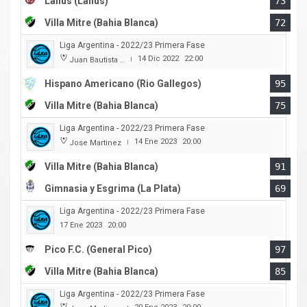
Lanus (Lanus)
73
Villa Mitre (Bahia Blanca)
72
Liga Argentina - 2022/23 Primera Fase
14 Dic 2022
22:00
Juan Bautista Rocha
|
Hispano Americano (Rio Gallegos)
95
Villa Mitre (Bahia Blanca)
75
Liga Argentina - 2022/23 Primera Fase
14 Ene 2023
20:00
Jose Martinez
|
Villa Mitre (Bahia Blanca)
91
Gimnasia y Esgrima (La Plata)
69
Liga Argentina - 2022/23 Primera Fase
17 Ene 2023
20:00
Pico F.C. (General Pico)
97
Villa Mitre (Bahia Blanca)
85
Liga Argentina - 2022/23 Primera Fase