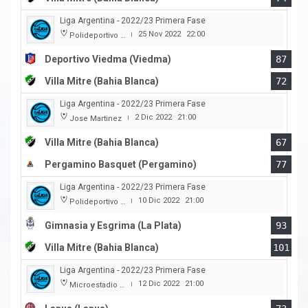
Liga Argentina - 2022/23 Primera Fase
25 Nov 2022
22:00
Polideportivo Municipal Ángel Cayetano Arias
|
Deportivo Viedma (Viedma)
87
Villa Mitre (Bahia Blanca)
72
Liga Argentina - 2022/23 Primera Fase
2 Dic 2022
21:00
Jose Martinez
|
Villa Mitre (Bahia Blanca)
67
Pergamino Basquet (Pergamino)
77
Liga Argentina - 2022/23 Primera Fase
10 Dic 2022
21:00
Polideportivo Victor Nethol
|
Gimnasia y Esgrima (La Plata)
93
Villa Mitre (Bahia Blanca)
101
Liga Argentina - 2022/23 Primera Fase
12 Dic 2022
21:00
Microestadio Antonio Rotili
|