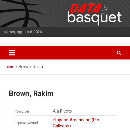
Saltar
al
contenido
jueves, agosto 6, 2026
DATA Basquet
DATA Basquet
Inicio
Brown, Rakim
Brown, Rakim
Ala Pivote
Posicion
Hispano Americano (Rio
Equipo Actual
Gallegos)