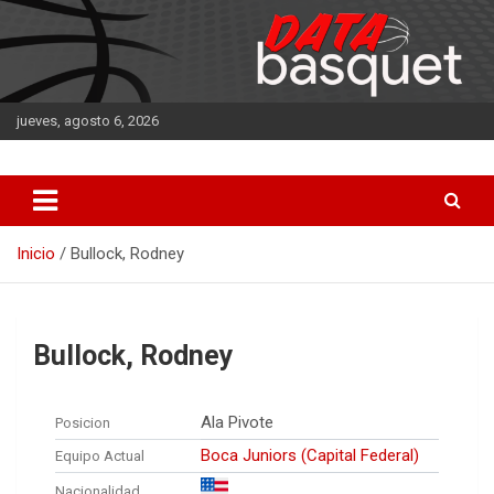
Saltar
al
contenido
jueves, agosto 6, 2026
DATA Basquet
DATA Basquet
Inicio
Bullock, Rodney
Bullock, Rodney
Ala Pivote
Posicion
Boca Juniors (Capital Federal)
Equipo Actual
Nacionalidad