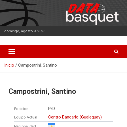
Saltar
al
contenido
domingo, agosto 9, 2026
DATA Basquet
DATA Basquet
Inicio
Campostrini, Santino
Campostrini, Santino
P/D
Posicion
Centro Bancario (Gualeguay)
Equipo Actual
Nacionalidad