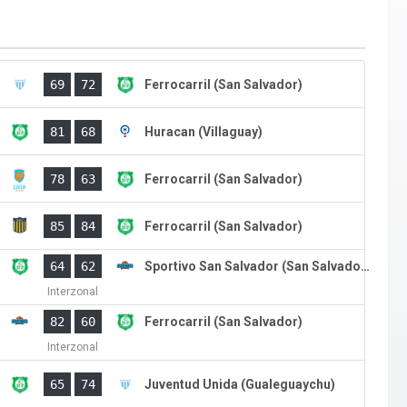
)
69
72
Ferrocarril (San Salvador)
)
81
68
Huracan (Villaguay)
)
78
63
Ferrocarril (San Salvador)
)
85
84
Ferrocarril (San Salvador)
)
64
62
Sportivo San Salvador (San Salvador)
Interzonal
82
60
Ferrocarril (San Salvador)
Interzonal
)
65
74
Juventud Unida (Gualeguaychu)