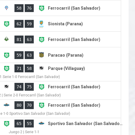
)
58
76
Ferrocarril (San Salvador)
)
62
59
Sionista (Parana)
)
81
63
Ferrocarril (San Salvador)
)
59
63
Paracao (Parana)
)
71
58
Parque (Villaguay)
 Serie 1-0 Ferrocarril (San Salvador)
)
74
75
Ferrocarril (San Salvador)
 | Serie 2-0 Ferrocarril (San Salvador)
80
70
Ferrocarril (San Salvador)
ie 1-0 Sportivo San Salvador (San Salvador)
)
65
55
Sportivo San Salvador (San Salvador)
Juego 2 | Serie 1-1