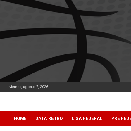
Saltar
al
contenido
viernes, agosto 7, 2026
DATA Basquet
DATA Basquet
HOME
DATA RETRO
LIGA FEDERAL
PRE FED