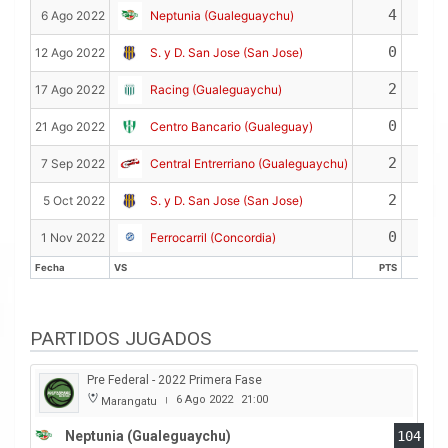
Fecha
VS
PTS
REB
4
2
6 Ago 2022
Neptunia (Gualeguaychu)
0
0
12 Ago 2022
S. y D. San Jose (San Jose)
2
2
17 Ago 2022
Racing (Gualeguaychu)
0
3
21 Ago 2022
Centro Bancario (Gualeguay)
2
1
7 Sep 2022
Central Entrerriano (Gualeguaychu)
2
1
5 Oct 2022
S. y D. San Jose (San Jose)
0
0
1 Nov 2022
Ferrocarril (Concordia)
Fecha
VS
PTS
REB
Fecha
VS
PTS
REB
PARTIDOS JUGADOS
Pre Federal - 2022 Primera Fase
6 Ago 2022
21:00
Marangatu
|
Neptunia (Gualeguaychu)
104