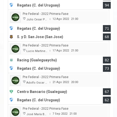
Regatas (C. del Uruguay)
94
Pre Federal - 2022 Primera Fase
12 Ago 2022
21:00
Julio Cesar Paccagnella
|
Regatas (C. del Uruguay)
71
S. y D. San Jose (San Jose)
68
Pre Federal - 2022 Primera Fase
17 Ago 2022
21:00
Lucio Martinez Garbino
|
Racing (Gualeguaychu)
82
Regatas (C. del Uruguay)
73
Pre Federal - 2022 Primera Fase
21 Ago 2022
20:00
Adolfo Oscar Capurro
|
Centro Bancario (Gualeguay)
67
Regatas (C. del Uruguay)
62
Pre Federal - 2022 Primera Fase
7 Sep 2022
21:00
José María Bertora
|