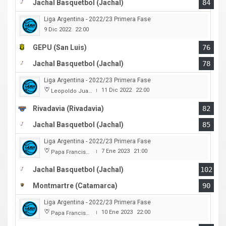
Jachal Basquetbol (Jachal)
84
Liga Argentina - 2022/23 Primera Fase
9 Dic 2022
22:00
GEPU (San Luis)
76
Jachal Basquetbol (Jachal)
78
Liga Argentina - 2022/23 Primera Fase
11 Dic 2022
22:00
Leopoldo Juan Brozovix
|
Rivadavia (Rivadavia)
82
Jachal Basquetbol (Jachal)
85
Liga Argentina - 2022/23 Primera Fase
7 Ene 2023
21:00
Papa Francisco
|
Jachal Basquetbol (Jachal)
102
Montmartre (Catamarca)
90
Liga Argentina - 2022/23 Primera Fase
10 Ene 2023
22:00
Papa Francisco
|