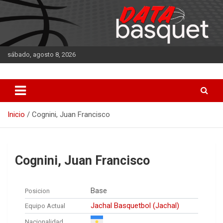
Saltar
al
contenido
sábado, agosto 8, 2026
DATA Basquet
DATA Basquet
Inicio
Cognini, Juan Francisco
Cognini, Juan Francisco
Base
Posicion
Jachal Basquetbol (Jachal)
Equipo Actual
Nacionalidad