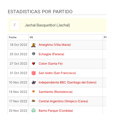
ESTADISTICAS POR PARTIDO
Jachal Basquetbol (Jachal)
Fecha
VS
PTS
Fecha
VS
PTS
11
18 Oct 2022
Ameghino (Villa Maria)
4
25 Oct 2022
Echagüe (Parana)
20
27 Oct 2022
Colon (Santa Fe)
3
31 Oct 2022
San Isidro (San Francisco)
6
10 Nov 2022
Independiente BBC (Santiago del Estero)
9
14 Nov 2022
Sarmiento (Resistencia)
7
17 Nov 2022
Central Argentino Olimpico (Ceres)
3
25 Nov 2022
Barrio Parque (Cordoba)