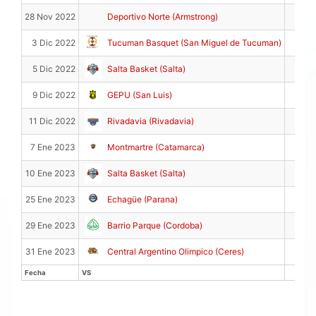
18
28 Nov 2022
Deportivo Norte (Armstrong)
5
3 Dic 2022
Tucuman Basquet (San Miguel de Tucuman)
0
5 Dic 2022
Salta Basket (Salta)
13
9 Dic 2022
GEPU (San Luis)
18
11 Dic 2022
Rivadavia (Rivadavia)
10
7 Ene 2023
Montmartre (Catamarca)
19
10 Ene 2023
Salta Basket (Salta)
5
25 Ene 2023
Echagüe (Parana)
8
29 Ene 2023
Barrio Parque (Cordoba)
7
31 Ene 2023
Central Argentino Olimpico (Ceres)
Fecha
VS
PTS
Fecha
VS
PTS