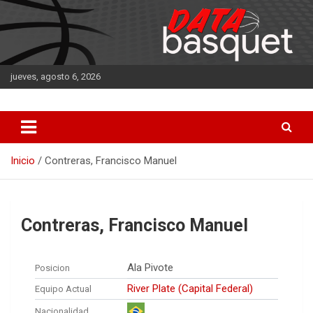
Saltar
al
contenido
jueves, agosto 6, 2026
DATA Basquet
DATA Basquet
Inicio
Contreras, Francisco Manuel
Contreras, Francisco Manuel
Ala Pivote
Posicion
River Plate (Capital Federal)
Equipo Actual
Nacionalidad