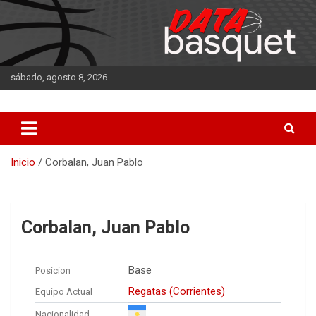
Saltar
al
contenido
sábado, agosto 8, 2026
DATA Basquet
DATA Basquet
Inicio
Corbalan, Juan Pablo
Corbalan, Juan Pablo
Base
Posicion
Regatas (Corrientes)
Equipo Actual
Nacionalidad