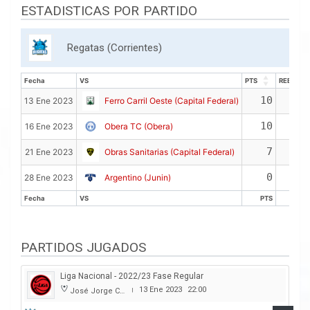
ESTADISTICAS POR PARTIDO
Regatas (Corrientes)
Fecha
VS
PTS
REB
Fecha
VS
PTS
REB
10
5
13 Ene 2023
Ferro Carril Oeste (Capital Federal)
10
2
16 Ene 2023
Obera TC (Obera)
7
0
21 Ene 2023
Obras Sanitarias (Capital Federal)
0
2
28 Ene 2023
Argentino (Junin)
Fecha
VS
PTS
REB
Fecha
VS
PTS
REB
PARTIDOS JUGADOS
Liga Nacional - 2022/23 Fase Regular
13 Ene 2023
22:00
José Jorge Contte
|