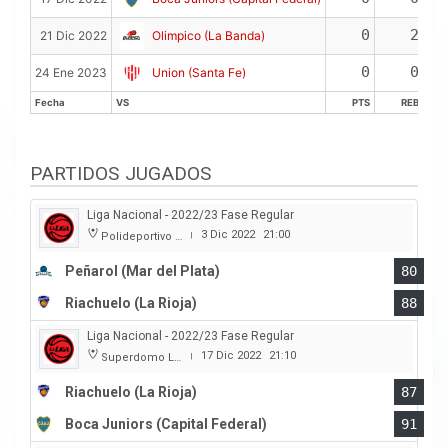
0
2
21 Dic 2022
Olimpico (La Banda)
0
0
24 Ene 2023
Union (Santa Fe)
Fecha
VS
PTS
REB
Fecha
VS
PTS
REB
PARTIDOS JUGADOS
Liga Nacional - 2022/23 Fase Regular
3 Dic 2022
21:00
Polideportivo Islas Malvinas
|
Peñarol (Mar del Plata)
80
Riachuelo (La Rioja)
88
Liga Nacional - 2022/23 Fase Regular
17 Dic 2022
21:10
Superdomo La Rioja
|
Riachuelo (La Rioja)
87
Boca Juniors (Capital Federal)
91