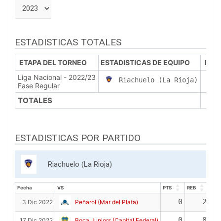
ESTADISTICAS TOTALES
ETAPA DEL TORNEO
ESTADISTICAS DE EQUIPO
PJ
Liga Nacional - 2022/23
4
Riachuelo (La Rioja)
Fase Regular
TOTALES
4
ESTADISTICAS POR PARTIDO
Riachuelo (La Rioja)
Fecha
VS
PTS
REB
ASI
Fecha
VS
PTS
REB
ASI
0
2
3 Dic 2022
Peñarol (Mar del Plata)
0
0
17 Dic 2022
Boca Juniors (Capital Federal)