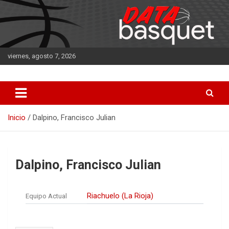
Saltar
al
contenido
viernes, agosto 7, 2026
DATA Basquet
DATA Basquet
Inicio
Dalpino, Francisco Julian
Dalpino, Francisco Julian
Riachuelo (La Rioja)
Equipo Actual