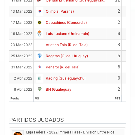
12
11
11 Mar 2022
Central Entrerriano (Gualeguaychu)
2
9
13 Mar 2022
Olimpia (Parana)
2
2
17 Mar 2022
Capuchinos (Concordia)
8
7
19 Mar 2022
Luis Luciano (Urdinarrain)
3
1
23 Mar 2022
Atletico Tala (R. del Tala)
5
1
25 Mar 2022
Regatas (C. del Uruguay)
6
0
31 Mar 2022
Peñarol (R. del Tala)
0
0
2 Abr 2022
Racing (Gualeguaychu)
2
0
6 Abr 2022
BH (Gualeguay)
Fecha
VS
PTS
REB
Fecha
VS
PTS
REB
PARTIDOS JUGADOS
Liga Federal - 2022 Primera Fase - Division Entre Rios