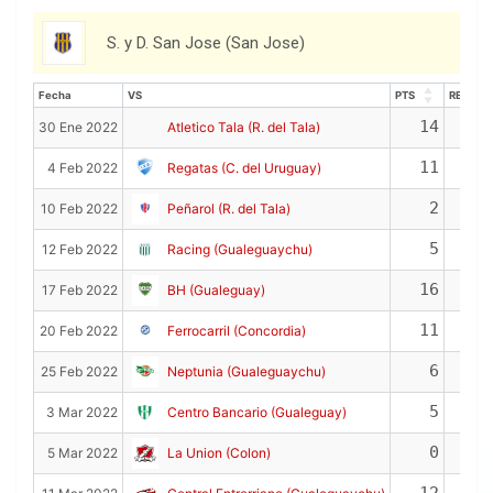
S. y D. San Jose (San Jose)
Fecha
VS
PTS
REB
Fecha
VS
PTS
REB
14
3
30 Ene 2022
Atletico Tala (R. del Tala)
11
6
4 Feb 2022
Regatas (C. del Uruguay)
2
0
10 Feb 2022
Peñarol (R. del Tala)
5
3
12 Feb 2022
Racing (Gualeguaychu)
16
4
17 Feb 2022
BH (Gualeguay)
11
2
20 Feb 2022
Ferrocarril (Concordia)
6
1
25 Feb 2022
Neptunia (Gualeguaychu)
5
4
3 Mar 2022
Centro Bancario (Gualeguay)
0
0
5 Mar 2022
La Union (Colon)