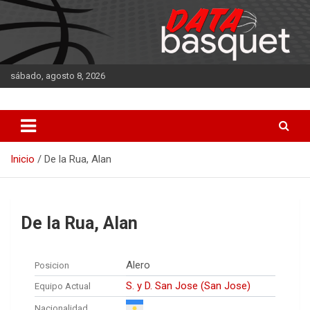
Saltar
al
contenido
sábado, agosto 8, 2026
DATA Basquet
DATA Basquet
Inicio
De la Rua, Alan
De la Rua, Alan
Alero
Posicion
S. y D. San Jose (San Jose)
Equipo Actual
Nacionalidad