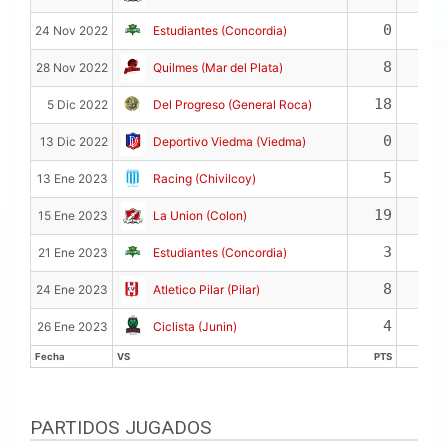
0
1
24 Nov 2022
Estudiantes (Concordia)
8
6
28 Nov 2022
Quilmes (Mar del Plata)
18
2
5 Dic 2022
Del Progreso (General Roca)
0
6
13 Dic 2022
Deportivo Viedma (Viedma)
5
4
13 Ene 2023
Racing (Chivilcoy)
19
7
15 Ene 2023
La Union (Colon)
3
7
21 Ene 2023
Estudiantes (Concordia)
8
5
24 Ene 2023
Atletico Pilar (Pilar)
4
2
26 Ene 2023
Ciclista (Junin)
Fecha
VS
PTS
REB
Fecha
VS
PTS
REB
PARTIDOS JUGADOS