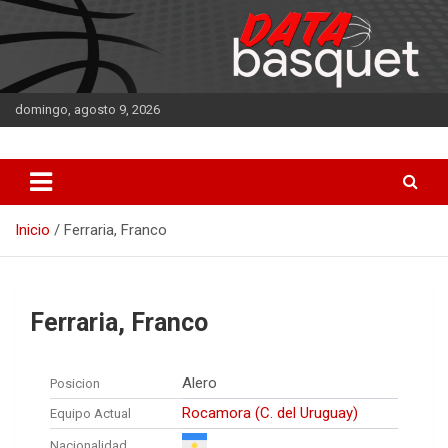
Saltar
al
contenido
domingo, agosto 9, 2026
DATA Basquet
DATA Basquet
Inicio
Ferraria, Franco
Ferraria, Franco
Alero
Posicion
Rocamora (C. del Uruguay)
Equipo Actual
Nacionalidad