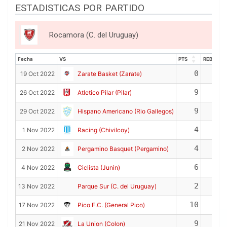
ESTADISTICAS POR PARTIDO
Rocamora (C. del Uruguay)
Fecha
VS
PTS
REB
Fecha
VS
PTS
REB
0
0
19 Oct 2022
Zarate Basket (Zarate)
9
6
26 Oct 2022
Atletico Pilar (Pilar)
9
5
29 Oct 2022
Hispano Americano (Rio Gallegos)
4
3
1 Nov 2022
Racing (Chivilcoy)
4
5
2 Nov 2022
Pergamino Basquet (Pergamino)
6
0
4 Nov 2022
Ciclista (Junin)
2
1
13 Nov 2022
Parque Sur (C. del Uruguay)
10
0
17 Nov 2022
Pico F.C. (General Pico)
9
3
21 Nov 2022
La Union (Colon)