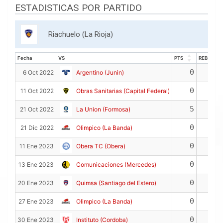
ESTADISTICAS POR PARTIDO
Riachuelo (La Rioja)
Fecha
VS
PTS
REB
Fecha
VS
PTS
REB
0
0
6 Oct 2022
Argentino (Junin)
0
0
11 Oct 2022
Obras Sanitarias (Capital Federal)
5
0
21 Oct 2022
La Union (Formosa)
0
0
21 Dic 2022
Olimpico (La Banda)
0
0
11 Ene 2023
Obera TC (Obera)
0
0
13 Ene 2023
Comunicaciones (Mercedes)
0
0
20 Ene 2023
Quimsa (Santiago del Estero)
0
0
27 Ene 2023
Olimpico (La Banda)
0
0
30 Ene 2023
Instituto (Cordoba)