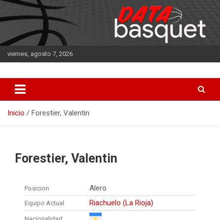
Saltar
al
contenido
viernes, agosto 7, 2026
DATA Basquet
DATA Basquet
Inicio
Forestier, Valentin
Forestier, Valentin
Alero
Posicion
Riachuelo (La Rioja)
Equipo Actual
Nacionalidad